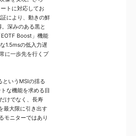
レートに対応してお
00認証により、動きの鮮
証を取得。深みのある黒と
F Boost」機能
1.5msの低入力遅
常に一歩先を行くプ
げるというMSIの揺る
ントな機能を求める目
だけでなく、長寿
を最大限に引き出す
単なるモニターではあり