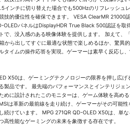
.5インチに切り替えた場合でも500Hzのリフレッシュ
的優位性を確保できます。 VESA ClearMR 210
LEDパネルはDisplayHDR True Black 500認
で、没入感のある映像体験を提供します。 加えて、「EOT
を箱から出してすぐに最適な状態で楽しめるほか、驚異的な
ルタイムの操作応答を実現。ゲーマーは素早く反応し、
D-OLED X50は、ゲーミングテクノロジーの限界を押し広
る製品です。 最先端のパフォーマンスとインテリジェ
ために設計されたこのモニターは、ゲーム体験を高める
MSIは革新の最前線を走り続け、ゲーマーがその可能性
けています。 MPG 271QR QD-OLED X50は、
つ高性能なゲーミングの未来を象徴する存在です。