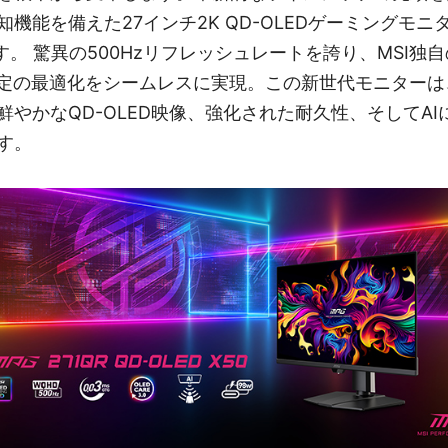
能を備えた27インチ2K QD-OLEDゲーミングモニター
です。 驚異の500Hzリフレッシュレートを誇り、MSI独自のAI
設定の最適化をシームレスに実現。この新世代モニター
鮮やかなQD-OLED映像、強化された耐久性、そしてA
す。