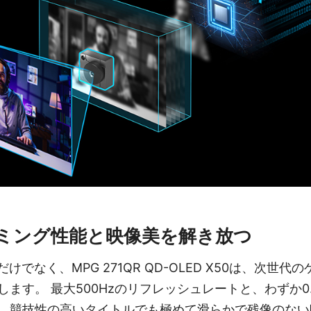
ミング性能と映像美を解き放つ
けでなく、MPG 271QR QD-OLED X50は、次世
ます。 最大500Hzのリフレッシュレートと、わずか0.0
、競技性の高いタイトルでも極めて滑らかで残像のない