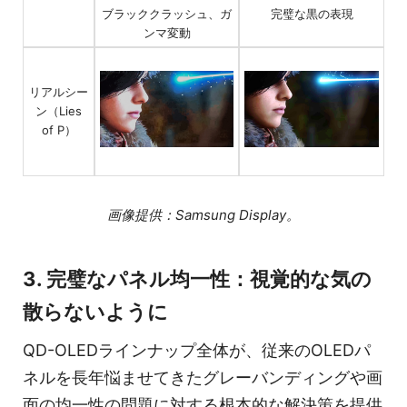
完璧な黒の表現
ブラッククラッシュ、ガ
ンマ変動
リアルシー
ン（Lies
of P）
画像提供：Samsung Display。
3. 完璧なパネル均一性：視覚的な気の
散らないように
QD-OLEDラインナップ全体が、従来のOLEDパ
ネルを長年悩ませてきたグレーバンディングや画
面の均一性の問題に対する根本的な解決策を提供