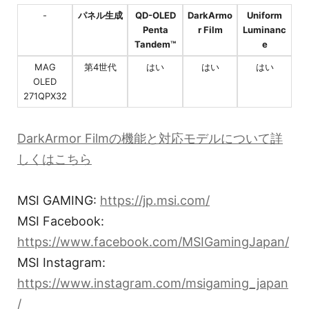
-
パネル生成
QD-OLED
DarkArmo
Uniform
Penta
r Film
Luminanc
Tandem™
e
MAG
第4世代
はい
はい
はい
OLED
271QPX32
DarkArmor Filmの機能と対応モデルについて詳
しくはこちら
MSI GAMING:
https://jp.msi.com/
MSI Facebook:
https://www.facebook.com/MSIGamingJapan/
MSI Instagram:
https://www.instagram.com/msigaming_japan
/