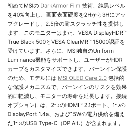
初めてMSIの
DarkArmor Film
技術、純黒レベル
を40%向上し、画面表面硬度を2Hから3Hにアッ
プグレードし、2.5倍の耐スクラッチ性を提供し
ます。このモニターはまた、VESA DisplayHDR™
True Black 500とVESA ClearMR™ 15000認証を
受けています。さらに、MSI独自のUniform
Luminance機能をサポートし、ユーザーがHDR
カーブをカスタマイズできます。バーンイン保護
のため、モデルには
MSI OLED Care 2.0
包括的
な保護メカニズムで、バーンインのリスクを効果
的に軽減し、モニターの寿命を延長します。接続
オプションには、2つのHDMI™ 2.1ポート、1つの
DisplayPort 1.4a、および15Wの電力供給を備え
た1つのUSB Type-C（DP Alt.）が含まれます。