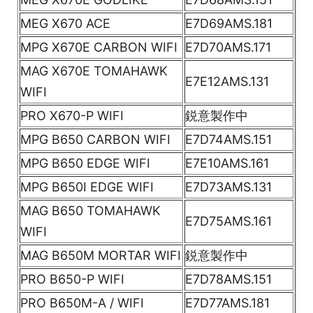
MEG X670 ACE
E7D69AMS.181
MPG X670E CARBON WIFI
E7D70AMS.171
MAG X670E TOMAHAWK
E7E12AMS.131
WIFI
PRO X670-P WIFI
鋭意製作中
MPG B650 CARBON WIFI
E7D74AMS.151
MPG B650 EDGE WIFI
E7E10AMS.161
MPG B650I EDGE WIFI
E7D73AMS.131
MAG B650 TOMAHAWK
E7D75AMS.161
WIFI
MAG B650M MORTAR WIFI
鋭意製作中
PRO B650-P WIFI
E7D78AMS.151
PRO B650M-A / WIFI
E7D77AMS.181