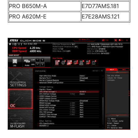
PRO B650M-A
E7D77AMS.181
PRO A620M-E
E7E28AMS.121