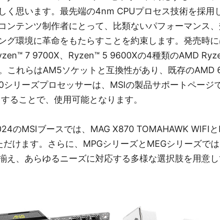
く思います。最先端の4nm CPUプロセス技術を採用したR
コンテンツ制作者にとって、比類ないパフォーマンス、
グ環境に革命をもたらすことを約束します。発売時には、R
zen™ 7 9700X、Ryzen™ 5 9600Xの4種類のAMD Ry
。これらはAM5ソケットと互換性があり、既存のAMD 
9000シリーズプロセッサーは、MSIの製品サポートペー
ートすることで、使用可能となります。
024のMSIブースでは、MAG X870 TOMAHAWK WIFIとPR
ただけます。さらに、MPGシリーズとMEGシリーズで
揃え、あらゆるニーズに対応する多様な選択肢を用意し