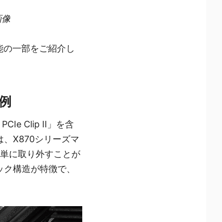
画像
機能の一部をご紹介し
一例
e Clip II」を含
は、X870シリーズマ
を簡単に取り外すことが
たフック構造が特徴で、