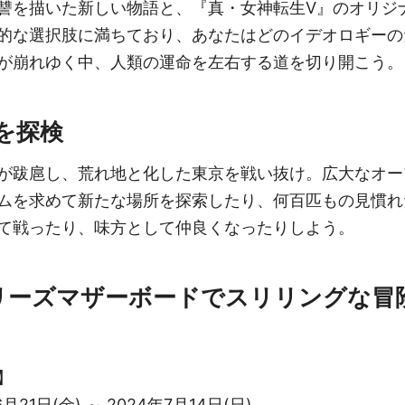
讐を描いた新しい物語と、『真・女神転生V』のオリジ
的な選択肢に満ちており、あなたはどのイデオロギーの
が崩れゆく中、人類の運命を左右する道を切り開こう。
を探検
が跋扈し、荒れ地と化した東京を戦い抜け。広大なオー
ムを求めて新たな場所を探索したり、何百匹もの見慣れ
て戦ったり、味方として仲良くなったりしよう。
90シリーズマザーボードでスリリングな
】
21日(金) ～ 2024年7月14日(日)