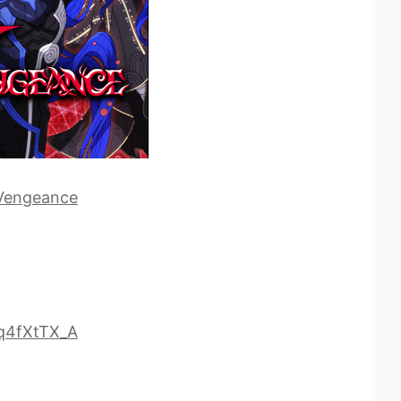
-Vengeance
q4fXtTX_A