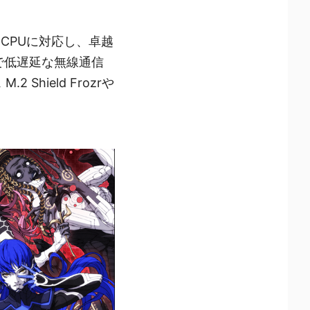
代）CPUに対応し、卓越
で低遅延な無線通信
hield Frozrや
。