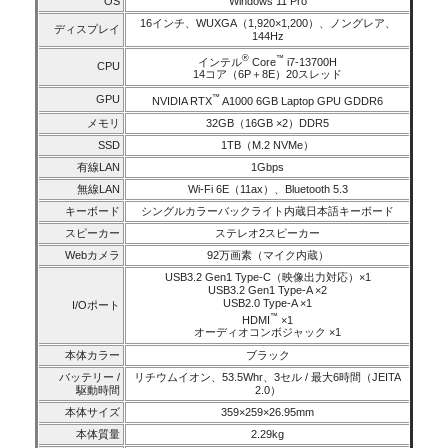
OS
Windows 11 Pro
16インチ、WUXGA（1,920×1,200）、ノングレア、
ディスプレイ
144Hz
®
™
インテル
Core
i7-13700H
CPU
14コア（6P＋8E）20スレッド
GPU
™
NVIDIA RTX
A1000 6GB Laptop GPU GDDR6
メモリ
32GB（16GB ×2）DDR5
SSD
1TB（M.2 NVMe）
有線LAN
1Gbps
無線LAN
Wi-Fi 6E（11ax）、Bluetooth 5.3
キーボード
シングルカラーバックライト内蔵日本語キーボード
スピーカー
ステレオ2スピーカー
Webカメラ
92万画素（マイク内蔵）
USB3.2 Gen1 Type-C（映像出力対応）×1
USB3.2 Gen1 Type-A ×2
USB2.0 Type-A ×1
I/Oポート
™
HDMI
×1
オーディオコンボジャック ×1
本体カラー
ブラック
バッテリー /
リチウムイオン、53.5Whr、3セル / 最大6時間（JEITA
駆動時間
2.0）
本体サイズ
359×259×26.95mm
本体質量
2.29kg