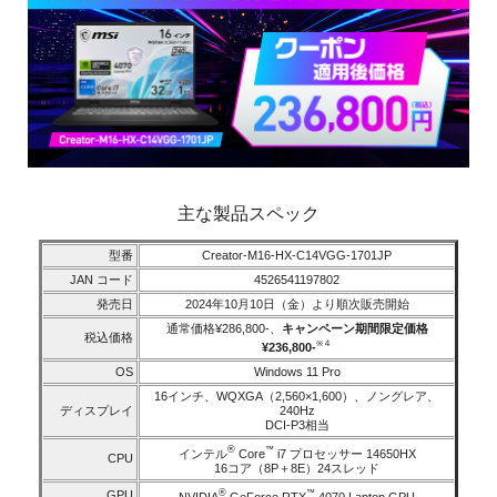
主な製品スペック
型番
Creator-M16-HX-C14VGG-1701JP
JAN コード
4526541197802
発売日
2024年10月10日（金）より順次販売開始
通常価格¥286,800-、
キャンペーン期間限定価格
税込価格
※４
¥236,800-
OS
Windows 11 Pro
16インチ、WQXGA（2,560×1,600）、ノングレア、
ディスプレイ
240Hz
DCI-P3相当
®
™
インテル
Core
i7 プロセッサー 14650HX
CPU
16コア（8P＋8E）24スレッド
®
GPU
™
NVIDIA
GeForce RTX
4070 Laptop GPU