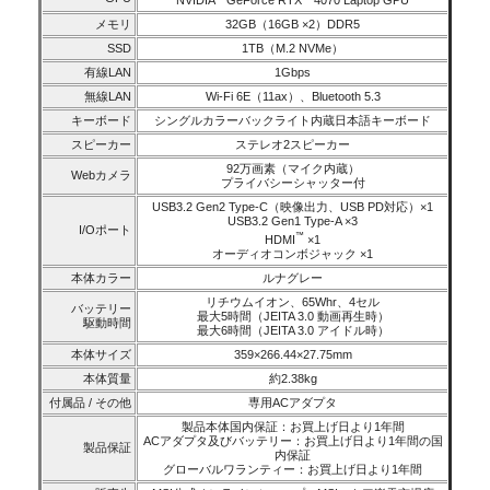
メモリ
32GB（16GB ×2）DDR5
SSD
1TB（M.2 NVMe）
有線LAN
1Gbps
無線LAN
Wi-Fi 6E（11ax）、Bluetooth 5.3
キーボード
シングルカラーバックライト内蔵日本語キーボード
スピーカー
ステレオ2スピーカー
92万画素（マイク内蔵）
Webカメラ
プライバシーシャッター付
USB3.2 Gen2 Type-C（映像出力、USB PD対応）×1
USB3.2 Gen1 Type-A ×3
I/Oポート
™
HDMI
×1
オーディオコンボジャック ×1
本体カラー
ルナグレー
リチウムイオン、65Whr、4セル
バッテリー
最大5時間（JEITA 3.0 動画再生時）
駆動時間
最大6時間（JEITA 3.0 アイドル時）
本体サイズ
359×266.44×27.75mm
本体質量
約2.38kg
付属品 / その他
専用ACアダプタ
製品本体国内保証：お買上げ日より1年間
ACアダプタ及びバッテリー：お買上げ日より1年間の国
製品保証
内保証
グローバルワランティー：お買上げ日より1年間