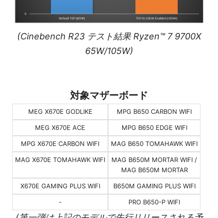
(Cinebench R23 テスト結果 Ryzen™ 7 9700X
65W/105W)
対象マザーボード
MEG X670E GODLIKE
MPG B650 CARBON WIFI
MEG X670E ACE
MPG B650 EDGE WIFI
MPG X670E CARBON WIFI
MAG B650 TOMAHAWK WIFI
MAG X670E TOMAHAWK WIFI
MAG B650M MORTAR WIFI /
MAG B650M MORTAR
X670E GAMING PLUS WIFI
B650M GAMING PLUS WIFI
-
PRO B650-P WIFI
(第一弾は上記のモデルで先行リリースされる予