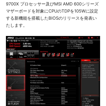
9700X プロセッサー及びMSI AMD 600シリーズ
マザーボードを対象にCPUのTDPを105Wに設定
する新機能を搭載したBIOSのリリースを発表い
たします。