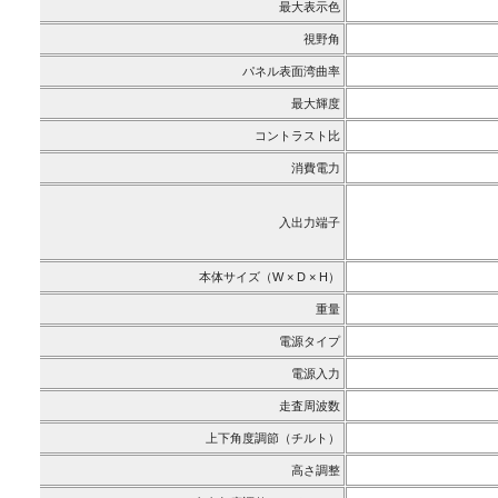
最大表示色
視野角
パネル表面湾曲率
最大輝度
コントラスト比
消費電力
入出力端子
本体サイズ（W × D × H）
重量
電源タイプ
電源入力
走査周波数
上下角度調節（チルト）
高さ調整