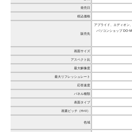
発売日
税込価格
アプライド、エディオン
パソコンショップ DO
販売先
画面サイズ
アスペクト比
最大解像度
最大リフレッシュレート
応答速度
パネル種類
表面タイプ
画素ピッチ（H×V）
色域