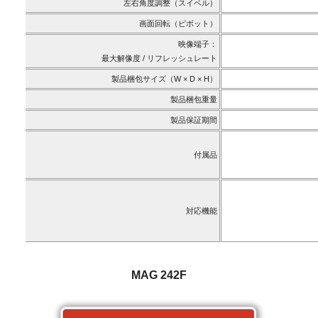
左右角度調整（スイベル）
画面回転（ピボット）
映像端子：
最大解像度 / リフレッシュレート
製品梱包サイズ（W × D × H）
製品梱包重量
製品保証期間
付属品
対応機能
MAG 242F