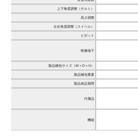
上下角度調整（チルト）
高さ調整
左右角度調整（スイベル）
ピボット
映像端子
製品梱包サイズ（W × D × H）
製品梱包重量
製品保証期間
付属品
機能