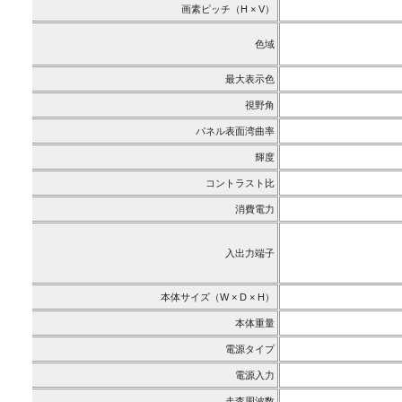
画素ピッチ（H × V）
色域
最大表示色
視野角
パネル表面湾曲率
輝度
コントラスト比
消費電力
入出力端子
本体サイズ（W × D × H）
本体重量
電源タイプ
電源入力
走査周波数