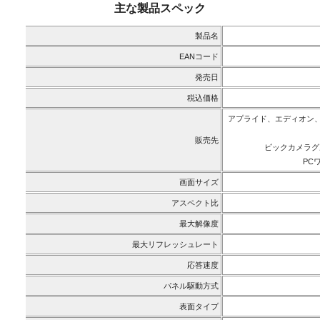
主な製品スペック
製品名
EANコード
発売日
税込価格
アプライド、エディオン
販売先
ビックカメラグ
PC
画面サイズ
アスペクト比
最大解像度
最大リフレッシュレート
応答速度
パネル駆動方式
表面タイプ