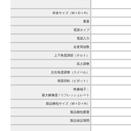
本体サイズ（W × D × H）
重量
電源タイプ
電源入力
走査周波数
上下角度調節（チルト）
高さ調整
左右角度調整（スイベル）
画面回転（ピボット）
映像端子：
最大解像度 / リフレッシュレート
製品梱包サイズ（W × D × H）
製品梱包重量
製品保証期間