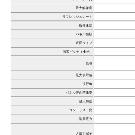
最大解像度
リフレッシュレート
応答速度
パネル種類
表面タイプ
画素ピッチ（H×V）
色域
最大表示色
視野角
パネル表面湾曲率
最大輝度
コントラスト比
消費電力
入出力端子