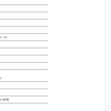
 Hz（V）
z
Hz
り3年間