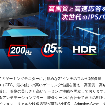
初めてのゲーミングモニターにお勧めな27インチのフルHD解像度
.5ms（GTG、最小値）の高いゲーミング性能を備え、高画質・
ルを搭載し、映像の美しさと高いゲーミング性能を両立しておりま
るアンチモーションブラー、映像シーンに合わせて画面の明る
ジョン、リアルな映像表現が可能なHDR、Adaptive-Syn