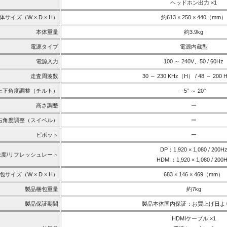
ヘッドホン出力 ×1
体サイズ（W × D × H）
約613 × 250 × 440（mm）
本体重量
約3.9kg
電源タイプ
電源内蔵型
電源入力
100 ～ 240V、50 / 60Hz
走査周波数
30 ～ 230 KHz（H） / 48 ～ 200
上下角度調整（チルト）
-5° ～ 20°
高さ調整
ー
右角度調整（スイベル）
ー
ピボット
ー
DP：1,920 × 1,080 / 200H
像度/リフレッシュレート
HDMI：1,920 × 1,080 / 200
サイズ（W × D × H）
683 × 146 × 469（mm）
製品梱包重量
約7kg
製品保証期間
製品本体国内保証：お買上げ日よ
HDMIケーブル ×1