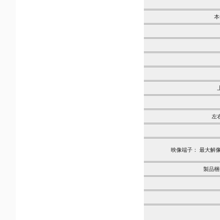
本
左
映像端子： 最大解
製品梱包