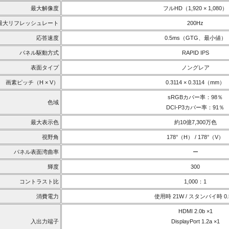
最大解像度
フルHD（1,920 × 1,080）
最大リフレッシュレート
200Hz
応答速度
0.5ms（GTG、最小値）
パネル駆動方式
RAPID IPS
表面タイプ
ノングレア
画素ピッチ（H × V）
0.3114 × 0.3114（mm）
sRGBカバー率：98％
色域
DCI-P3カバー率：91％
最大表示色
約10億7,300万色
視野角
178°（H） / 178°（V）
パネル表面湾曲率
ー
輝度
300
コントラスト比
1,000：1
消費電力
使用時 21W / スタンバイ時 0.
HDMI 2.0b ×1
入出力端子
DisplayPort 1.2a ×1