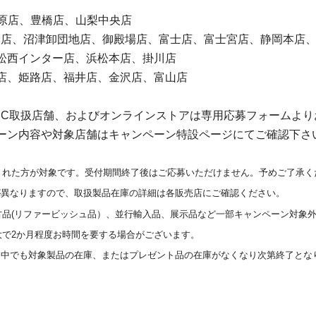
原店、豊橋店、山梨中央店
店、沼津卸団地店、御殿場店、富士店、富士宮店、静岡本店、
松西インター店、浜松本店、掛川店
店、姫路店、福井店、金沢店、富山店
トPC取扱店舗、およびオンラインストアは専用応募フォームよ
ーン内容や対象店舗はキャンペーン特設ページにてご確認下さ
された方が対象です。受付期間終了後はご応募いただけません。予めご了承く
が異なりますので、取扱製品在庫の詳細は各販売店にご確認ください。
古品(リファービッシュ品）、並行輸入品、展示品など一部キャンペーン対象
大で2か月程度お時間を要する場合がございます。
間中でも対象製品の在庫、またはプレゼント品の在庫がなくなり次第終了とな