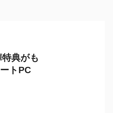
華特典がも
ートPC