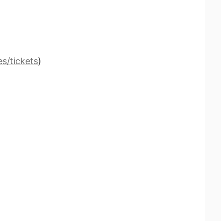
s/tickets
)