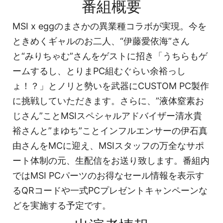
番組概要
MSI x eggのまさかの異業種コラボが実現。今を
ときめくギャルのお二人、“伊藤愛依海”さん
と“みりちゃむ”さんをゲストに招き「うちらもゲ
ームするし、とりまPC組むぐらい余裕っし
ょ！？」とノリと勢いを武器にCUSTOM PC製作
に挑戦していただきます。さらに、”液体窒素お
じさん”ことMSIスペシャルアドバイザー清水貴
裕さんと”まゆち”ことインフルエンサーの伊石真
由さんをMCに迎え、MSIスタッフの万全なサポ
ート体制の元、生配信をお送り致します。番組内
ではMSI PCパーツのお得なセール情報を表示す
るQRコードや一式PCプレゼントキャンペーンな
どを実施する予定です。