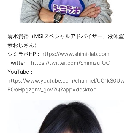
清水貴裕（MSIスペシャルアドバイザー、液体窒
素おじさん）
シミラボHP：
https://www.shimi-lab.com
Twitter：
https://twitter.com/Shimizu_OC
YouTube：
https://www.youtube.com/channel/UC1kS0Uw
EOoHpgzgnV_goVZQ?app=desktop