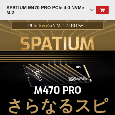
SPATIUM M470 PRO PCIe 4.0 NVMe
M.2
PCIe
Gen4
x4 M.2 2280 SSD
M470 PRO
さらなるスピ