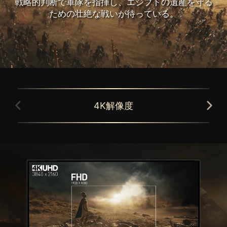
戦略的判断で軍隊を指揮し、エジプトの遺産を守る
ための壮絶な戦いが待っている。
4K解像度
GAMING INTELLIGENCE対応
ユーティリティソフトのGaming Intelligence
MSIゲーミングモニターはHDRに対応してお
をインストールすることにより、キーボード・
り、もっとも明るい箇所と暗い箇所のどちら
マウスを使用して簡単にモニターの設定変更が
の階調も犠牲にすることなくリアルな表現が
可能です。
可能で、メリハリのある映像を体験できま