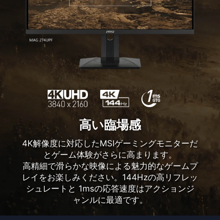
す。
KVMスイッチ機能
モニターに接続したキーボード・マウス等の2台のデバ
量子ドット搭載モニター
DOWNLAOD
イスを2台のPC間で共有することが可能です。
高い臨場感
色純度の高い発色による鮮やかな映像
*The actual software interface and function
量子ドット搭載により、発色の色純度が上がり
4K解像度に対応したMSIゲーミングモニターだ
specifications will vary depending on the software
広色域に対応します。sRGBカバー率：
とゲーム体験がさらに高まります。
version and monitor model.
99.5％、AdobeRGBカバー率：93.7％、DCI-
高精細で滑らかな映像による魅力的なゲームプ
P3カバー率：96.8％により高い色再現率を実
レイをお楽しみください。144Hzの高リフレッ
現します。
シュレートと 1msの応答速度はアクションジ
ャンルに最適です。