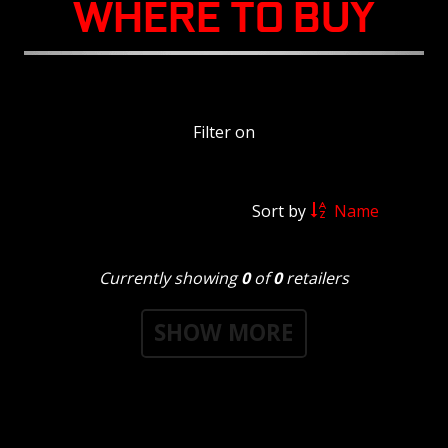
WHERE TO BUY
Submit
Filter on
Sort by
Name
Currently showing
0
of
0
retailers
SHOW MORE