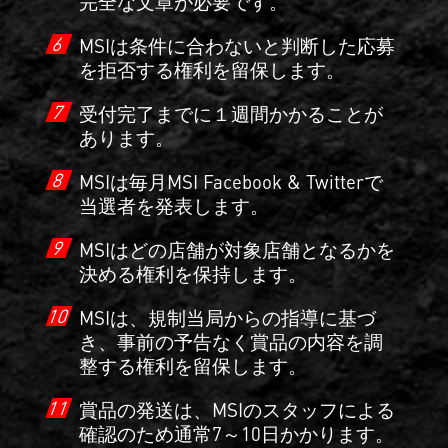
完全な文章が必要です。
6
MSIは条件に合わないと判断した応募
を拒否する権利を留保します。
7
受付完了までに１週間かかることが
あります。
8
MSIは毎月MSI Facebook & Twitterで
当選者を発表します。
9
MSIはどの店舗が対象店舗となるかを
決める権利を保持します。
10
MSIは、規制当局からの指導に基づ
き、事前の予告なく賞品の内容を調
整する権利を留保します。
11
賞品の発送は、MSIのスタッフによる
確認のため通常7～10日かかります。