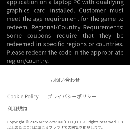
application on a laptop PC with qualifying
graphics card installed. Customer must
meet the age requirement for the game to
redeem. Regional/Country Requirements:
Some coupons require that they be
redeemed in specific regions or countries.
Please redeem the code in the appropriate
region/country.
お問い合わせ
Cookie Policy
プライバシーポリシー
利用規約
Copyright © 2026 Micro-Star INT'L CO.,LTD. All rights reserved. IE8
以上またはこれに準じるブラウザでの閲覧を推奨します。