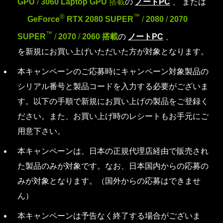
GPU
/
3060 Laptop GPU
搭載
の
ノートPC
、 または
®
™
GeForce
RTX 2080 SUPER
/
2080
/
2070
™
SUPER
/
2070
/
2060 搭載
の
ノートPC
、
を新規にお買い上げいただいた方が対象となります。
本キャンペーンのご応募時にキャンペーン対象製品の
シリアル番号と製品コードを入力する必要がございま
す。以下の手順で新規にお買い上げの製品をご登録く
ださい。また、お買い上げ時のレシートもお手元にご
用意下さい。
本キャンペーンは、日本の正規代理店経由で販売され
た製品のみが対象です。なお、日本国内からの応募の
みが対象となります。（国外からの応募はできませ
ん）
本キャンペーンは予告なく終了する場合がございま