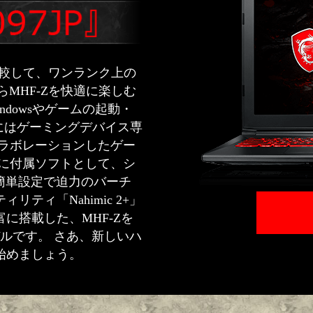
Cと比較して、ワンランク上の
MHF-Zを快適に楽しむ
dowsやゲームの起動・
にはゲーミングデバイス専
sとコラボレーションしたゲー
らに付属ソフトとして、シ
」、簡単設定で迫力のバーチ
ティ「Nahimic 2+」
に搭載した、MHF-Zを
ルです。 さあ、新しいハ
始めましょう。