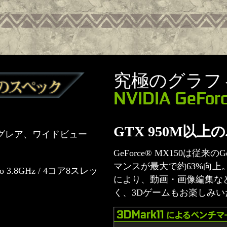
究極のグラフ
NVIDIA GeFor
GTX 950M以
、ノングレア、ワイドビュー
GeForce® MX150は従来
マンスが最大で約63%向上
bo 3.8GHz / 4コア8スレッ
により、動画・画像編集な
く、3Dゲームもお楽しみ