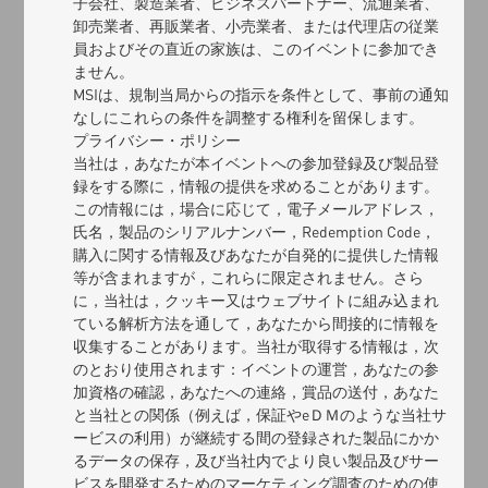
子会社、製造業者、ビジネスパートナー、流通業者、
卸売業者、再販業者、小売業者、または代理店の従業
員およびその直近の家族は、このイベントに参加でき
ません。
MSIは、規制当局からの指示を条件として、事前の通知
なしにこれらの条件を調整する権利を留保します。
プライバシー・ポリシー
当社は，あなたが本イベントへの参加登録及び製品登
録をする際に，情報の提供を求めることがあります。
この情報には，場合に応じて，電子メールアドレス，
氏名，製品のシリアルナンバー，Redemption Code，
購入に関する情報及びあなたが自発的に提供した情報
等が含まれますが，これらに限定されません。さら
に，当社は，クッキー又はウェブサイトに組み込まれ
ている解析方法を通して，あなたから間接的に情報を
収集することがあります。当社が取得する情報は，次
のとおり使用されます：イベントの運営，あなたの参
加資格の確認，あなたへの連絡，賞品の送付，あなた
と当社との関係（例えば，保証やeＤＭのような当社サ
ービスの利用）が継続する間の登録された製品にかか
るデータの保存，及び当社内でより良い製品及びサー
ビスを開発するためのマーケティング調査のための使