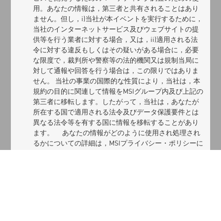
用。あなたの情報は，第三者と共有されることはあり
ません。但し，i)当社が本イベントを実行するために，
当社のインターネットサービス及びウェブサイトの提
供等を行う業者に対する場合，又は，ii)適用される法
令に対する違反もしくはその疑いがある場合に，必要
な限度で，裁判所や警察等の法的機関又は規制当局に
対して通報や回答を行う場合は，この限りではありま
せん。 当社の事業の国際的な性質により，当社は，本
規約の目的に関連して情報をMSIグループ内及び上記の
第三者に移転します。したがって，当社は，あなたが
所在する国で適用される法令及びデータ保護要件とは
異なる法令等を有する国に情報を移転することがあり
ます。 あなたの情報がどのように使用され処理され
るかについての詳細は，MSIプライバシー・ポリシーに
記載してあり，https://www.msi.com/page/privacy-
policyで見ることができます。MSIプライバシー・ポリ
シーは本規約の一部分を構成し，本規約に引用され全
面的な効力を有するものとします。
eDMの配信