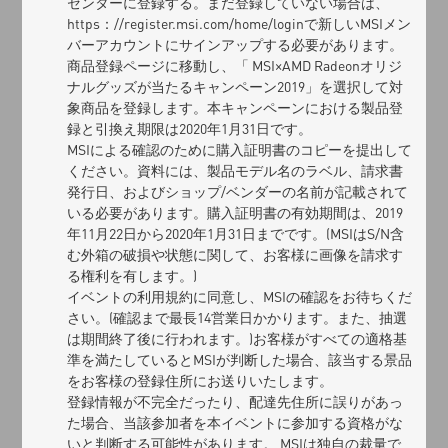
センターに登録する。まだ登録していない場合は、
https：//register.msi.com/home/loginで新しいMSIメン
バーアカウントにサインアップする必要があります。
商品登録ページに移動し、「 MSI×AMD Radeonオリジ
ナルグッズが当たるキャンペーン2019」を選択して対
象商品を登録します。本キャンペーンにおける製品登
録と引換え期限は2020年1月31日です。
MSIによる確認のために購入証明書のコピーを提出して
ください。資料には、製品モデル名のラベル、請求書
発行日、およびショップ/ベンダーの名前が記載されて
いる必要があります。購入証明書の有効期間は、2019
年11月22日から2020年1月31日までです。(MSIはS/N含
む外箱の破損や状態に関して、お客様に画像を請求す
る権利を有します。)
イベントの利用規約に同意し、MSIの確認をお待ちくだ
さい。(確認まで最長14営業日かかります。また、抽選
は期間終了後に行われます。)お客様がすべての適格基
準を満たしているとMSIが判断した場合、該当する景品
をお客様の登録住所にお送りいたします。
登録情報が不完全だったり、配達先住所に誤りがあっ
た場合、当該参加者を本イベントに参加する資格がな
いと判断する可能性があります。 MSIは独自の裁量で