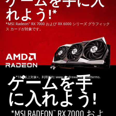
ゲームを手に入
れよう!*
*MSI Radeon
RX 7000 および RX 6000 シリーズ グラフィック
™
ス カードが対象です。
ゲームを手
*18歳以上対象+。利用規約: www.amdrewards.com/terms.
に入れよう!
*MSI RADEON
RX 7000 およ
™