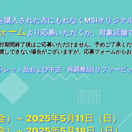
を購入された方にもれなくMSIオリジナ
ォーム
より応募いただくか、対象店舗
付期間終了後はご応募いただけません、予めご了承くだ
渡しできない場合がございますが、応募フォームからお
トレット品および中古・再調整品(リファービ
金）～ 2025年5月11日（日）
金）～ 2025年5月18日（日）