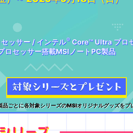
®
プロセッサー / インテル
Core™ Ultra 
n™ プロセッサー搭載MSIノートPC製品
製品ごとに各対象シリーズのMSIオリジナルグッズをプ