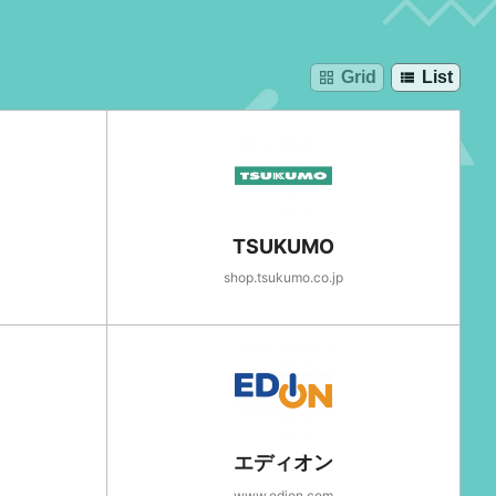
Grid
List
grid_view
view_list
TSUKUMO
shop.tsukumo.co.jp
エディオン
www.edion.com