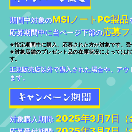
MSIノートPC製品
期間中対象の
応募フ
応募期間中に当ページ下部の
※指定期間中に購入、応募された方が対象です。受
※対象店舗のプレゼント品の在庫状況によってはお
す。
正規販売店以外で購入された場合や、アウ
ます。
2025年3月7日（
対象購入期間:
2025年3月7日（
応募受付期間: