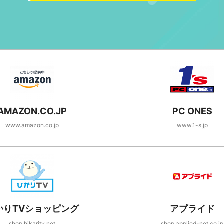
AMAZON.CO.JP
PC ONES
www.amazon.co.jp
www.1-s.jp
かりTVショッピング
アプライド
shop.hikaritv.net
shop.applied-net.co.jp