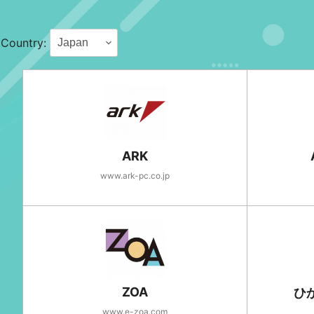
Country:
ARK
www.ark-pc.co.jp
ZOA
ひ
www.e-zoa.com