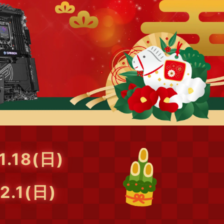
1.18
(日)
2.1
(日)