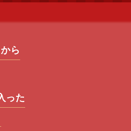
中から
入った
！