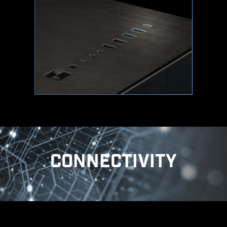
全てのMSI PROシリーズマザーボードは、BIOSに
セキュリティ機能を搭載しており、ビジネスや日
常生活におけるあらゆるプライベートファイルを
保護することができます。
SECURE BOOT
セキュアブートとは、信頼できるソ
フトウェアのみを使用して機器を起
動させるためのセキュリティ規格で
す。PCの起動時に、ファームウェア
がUEFIファームウェアドライバ、EFI
アプリケーション、OSなどの各ブー
トソフトウェアの署名をチェックし
CONNECTIVITY
ます。署名が有効である間、PCは起
RESIZABLE BAR
動します。
Resizable BAR (Re-Size BAR)は、CPUがGPUの
フレームバッファ全体に一度にアクセスし、パフ
ォーマンスを向上させることができるPCI Express
AUDIO
MYSTIC LIGHT