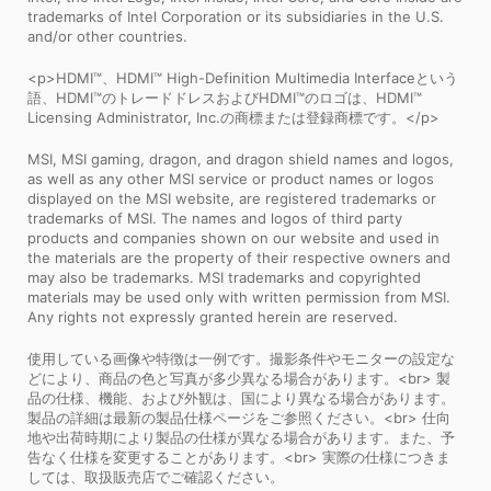
trademarks of Intel Corporation or its subsidiaries in the U.S.
and/or other countries.
<p>HDMI™、HDMI™ High-Definition Multimedia Interfaceという
語、HDMI™のトレードドレスおよびHDMI™のロゴは、HDMI™
Licensing Administrator, Inc.の商標または登録商標です。</p>
MSI, MSI gaming, dragon, and dragon shield names and logos,
as well as any other MSI service or product names or logos
displayed on the MSI website, are registered trademarks or
trademarks of MSI. The names and logos of third party
products and companies shown on our website and used in
the materials are the property of their respective owners and
may also be trademarks. MSI trademarks and copyrighted
materials may be used only with written permission from MSI.
Any rights not expressly granted herein are reserved.
使用している画像や特徴は一例です。撮影条件やモニターの設定な
どにより、商品の色と写真が多少異なる場合があります。<br> 製
品の仕様、機能、および外観は、国により異なる場合があります。
製品の詳細は最新の製品仕様ページをご参照ください。<br> 仕向
地や出荷時期により製品の仕様が異なる場合があります。また、予
告なく仕様を変更することがあります。<br> 実際の仕様につきま
しては、取扱販売店でご確認ください。