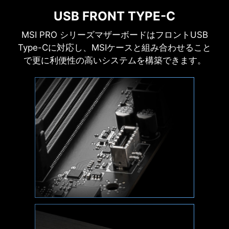
HARDWARE MONITOR
USB FRONT TYPE-C
重要なハードウェアの情報を表示し、ファン回転
MSI PRO シリーズマザーボードはフロントUSB
数の設定を行うことが可能です。
Type-Cに対応し、MSIケースと組み合わせること
で更に利便性の高いシステムを構築できます。
MEMORY TRY IT
プリセットを選ぶことで、簡単且つ自由にメモリ
OC設定を読み込むことが可能です。
SEARCH & FAVORITES
右上に配置した検索＆お気に入りオプションを利
用すると、BIOSメニューを素早く移動することが
できます。
SYSTEM SAFETY