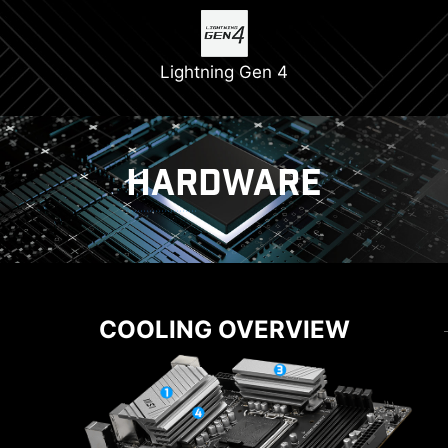
Lightning Gen 4
HARDWARE
COOLING
POWER SOLUTION
12+1+1 POWER DESIGN
COOLING OVERVIEW
EZ M.2 CLIP
12+1+1フェーズ電源回路とデュアル電源コネクタ
DIY FRIENDLY
ネジ要らずのEZ M.2クリップにより、簡単にM.2
ーにCore Boost Technologyを組み合わせ、マル
SSDの取り付けが可能です。
チコアCPUの性能を最大限に引き出します。