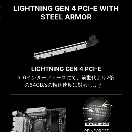
EXPANSION
MEMORY
LIGHTNING GEN 4 PCI-E WITH
DDR4 MEMORY SOLUTION
EXCLUSIVE UI OF AIDA64
MSIは、Microsoft Windows 11を使用する際に、
STEEL ARMOR
EXTREME
優れた互換性と安心のユーザーエクスペリエンス
MSI Memory Boost technologyとメモリ専用回路
BIOS & SOFTWARE
を提供します。 またMSIのR&Dチームの取り組み
により、PROシリーズマザーボードは高速なDDR4
MSIマザーボードには、60日間のフリートライア
により、MSI製品で最新のMicrosoft Windowsを使
メモリに対応します。
ル版 AIDA64 Extreme-MSI editionが付属していま
用する際、すべてが正常に動作することを確認し
す。AIDA64 Extremeは、システム情報、診断、ベ
ています。
* マザーボードをケースに取り付ける際は、不要なスタン
ンチマークのためのアプリケーションです。この
ドオフを必ず取り外してください。
アプリケーションを使用すると、PC上のハードウ
ェアとソフトウェアの詳細な情報を監視し、CSV
LIGHTNING GEN 4 PCI-E
やHTMLなどの複数のフォーマットでファイルに保
x16インターフェースにて、前世代より2倍
存することができます。
の64GB/sの転送速度に対応します。
REINFORCED,