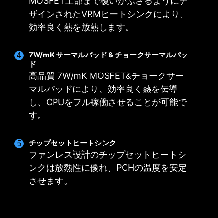
MOSFET上部まで覆いかぶさるようにデ
8ピン+4ピン電源コネクターを採
CPUに対応するだけでなく、オ
速且つ正確に歪みの無い電流を
用し、オーバークロックされたマ
ザインされたVRMヒートシンクにより、
ーバークロックされたCPUに対
CPUへ供給する事が可能です。
ルチコアCPUに対応します。
し、最適な電力を供給することが
効率良く熱を放熱します。
可能です。
7W/mK サーマルパッド & チョークサーマルパッ
ド
高品質 7W/mK MOSFET&チョークサー
OPTIMIZED PCB SOLUTION
マルパッドにより、効率良く熱を伝導
し、CPUをフル稼働させることが可能で
高速な転送速度と帯域幅に対応するPCB設計によ
す。
り、回路の信頼性が向上しました。
チップセットヒートシンク
ファンレス設計のチップセットヒートシ
ンクは放熱性に優れ、PCHの温度を安定
MSI DRIVER UTILITY INSTALLER
させます。
インターネットに接続すると、MSIドライバユーテ
ィリティインストーラが適切なドライバとユーテ