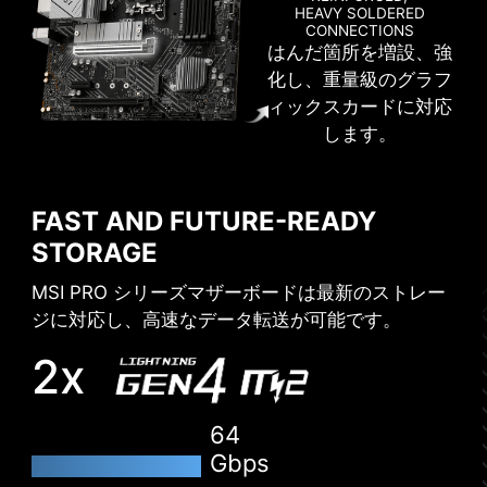
HEAVY SOLDERED
CONNECTIONS
はんだ箇所を増設、強
化し、重量級のグラフ
ィックスカードに対応
CLICK BIOS 5
します。
操作のしやすいUIのBIOSにより、自由な設定を行
うことが可能です。
FAST AND FUTURE-READY
STORAGE
EZ-MODE
ADVANCED MODE
MSI PRO シリーズマザーボードは最新のストレー
ジに対応し、高速なデータ転送が可能です。
2x
64
Gbps