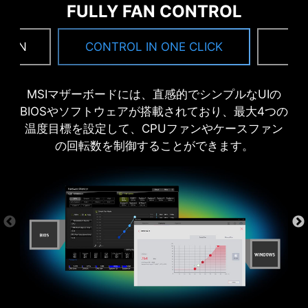
ィリティを自動的に検出し、表示します。
詳細は
FULLY FAN CONTROL
こちら
 FAN
CONTROL IN ONE CLICK
F
*インターネットに接続していないと、ドライバ・ユーテ
ィリティ・インストーラが起動しません。
6 層PCB
MSIマザーボードには、直感的でシンプルなUIの
2オンス厚銅層
BIOSやソフトウェアが搭載されており、最大4つの
温度目標を設定して、CPUファンやケースファン
の回転数を制御することができます。