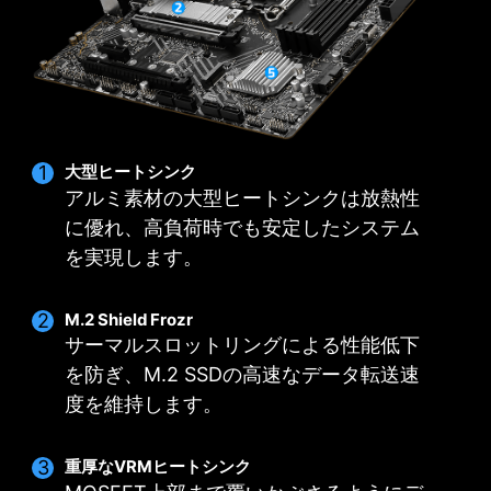
12
1
1
CORE POWER
AUX
GT
PHASE
PHASE
PHASE
DRPS / P-
POWER
POWER
PAK
大型ヒートシンク
アルミ素材の大型ヒートシンクは放熱性
に優れ、高負荷時でも安定したシステム
を実現します。
M.2 Shield Frozr
サーマルスロットリングによる性能低下
を防ぎ、M.2 SSDの高速なデータ転送速
度を維持します。
DOUBLE POWER
CORE BOOST
DIGITALL POWER DESIGN
CONNECTORS
独自の電源回路はマルチコア
重厚なVRMヒートシンク
完全デジタル電源設計により、高