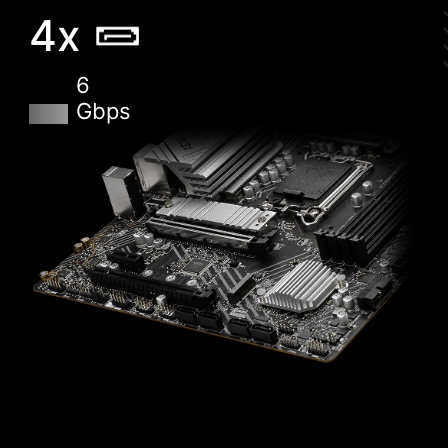
4x
6
Gbps
XMP
XMPプロファイルを選択すると自動でメモリのオ
ーバークロックが可能です。
VMD (VOLUME MANAGEMENT
DEVICE)
PCIeバスからNVMe SSDを直接制御・管理できる
ようになります。
M-FLASH
CMOS Setup Utilityにて数分でBIOSの書き換えが
可能です。