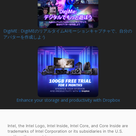
DigiME : DigiMEのリアルタイムAIモーションキャプチャで、自分の
アバターを作成しよう
Enhance your storage and productivity with Dropbox
Intel, the Intel Logo, Intel Inside, Intel Core, and Core Inside are
trademarks of Intel Corporation or its subsidiaries in the U.S.