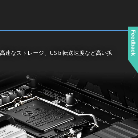
Feedback
N、高速なストレージ、USｂ転送速度など高い拡