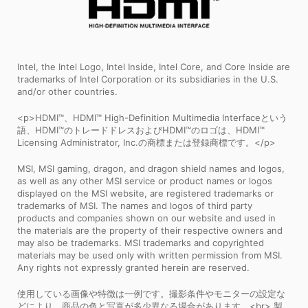
Intel, the Intel Logo, Intel Inside, Intel Core, and Core Inside are
trademarks of Intel Corporation or its subsidiaries in the U.S.
and/or other countries.
<p>HDMI™、HDMI™ High-Definition Multimedia Interfaceという
語、HDMI™のトレードドレスおよびHDMI™のロゴは、HDMI™
Licensing Administrator, Inc.の商標または登録商標です。</p>
MSI, MSI gaming, dragon, and dragon shield names and logos,
as well as any other MSI service or product names or logos
displayed on the MSI website, are registered trademarks or
trademarks of MSI. The names and logos of third party
products and companies shown on our website and used in
the materials are the property of their respective owners and
may also be trademarks. MSI trademarks and copyrighted
materials may be used only with written permission from MSI.
Any rights not expressly granted herein are reserved.
使用している画像や特徴は一例です。撮影条件やモニターの設定な
どにより、商品の色と写真が多少異なる場合があります。<br> 製