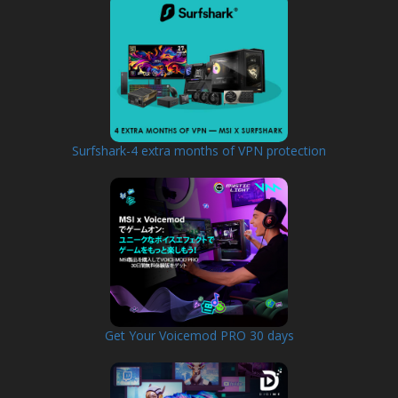
Surfshark-4 extra months of VPN protection
Get Your Voicemod PRO 30 days