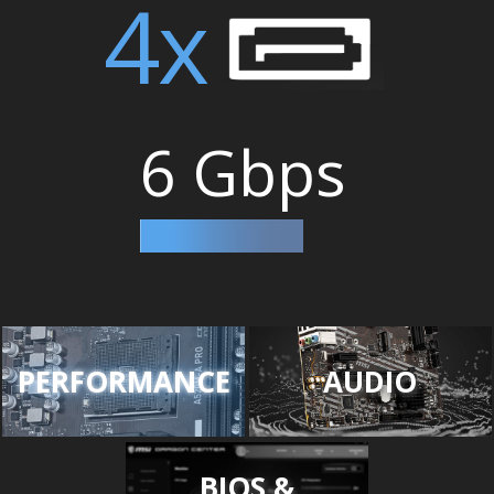
4x
6 Gbps
PERFORMANCE
AUDIO
BIOS &