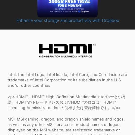
Enhance your storage and productivity with Dropbox
Intel, the Intel Logo, Intel Inside, Intel Core, and Core Inside are
trademarks of Intel Corporation or its subsidiaries in the U.S.
and/or other countries.
<p>HDMI™、HDMI™ High-Definition Multimedia Interfaceという
語、HDMI™のトレードドレスおよびHDMI™のロゴは、HDMI™
Licensing Administrator, Inc.の商標または登録商標です。</p>
MSI, MSI gaming, dragon, and dragon shield names and logos,
as well as any other MSI service or product names or logos
displayed on the MSI website, are registered trademarks or