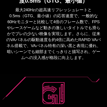
度0.5ms（GTG、最小値）
対応のグラフィックボードと組み合わせて使用する
ことによりゲームプレイのストレスとなるカクつき
画面のチラツキやブルーライト軽減するアンチフリ
最大240Hzの超高速リフレッシュレートと
やティアリング現象を抑えた、流れるような滑らか
ッカー＆ブルーライトカット機能を備え、長時間の
0.5ms（GTG、最小値）の応答速度で、一般的な
な表示が可能で、長時間のゲームプレイにおいても
ゲームプレイでも目の疲労を抑えます。
60Hzモニターと比較して4倍のフレーム数で、FPS
心地よいゲーム環境を提供します。
やレースゲームなど動きの激しいタイトルでも滑ら
かでブレの少ない映像を実現します。さらに、従来
のVAパネルの駆動速度を約4倍に高めたRAPID VAパ
ネル搭載で、VAパネル特有の深い黒と表現に優れ、
暗いシーンでも細部までくっきりと描写され、ゲー
ムへの没入感が格段に向上します。