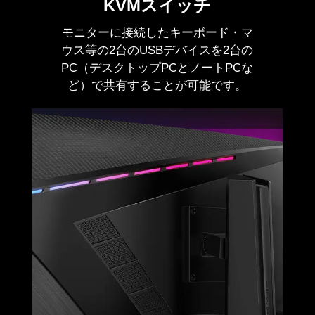
KVMスイッチ
最大リフレッシュレート
240Hz
モニターに接続したキーボード・マ
ウス等の2台のUSBデバイスを2台の
応答速度
0.5ms（GTG、最小値）
PC（デスクトップPCとノートPCな
パネル駆動方式
RAPID VA
ど）で共有することが可能です。