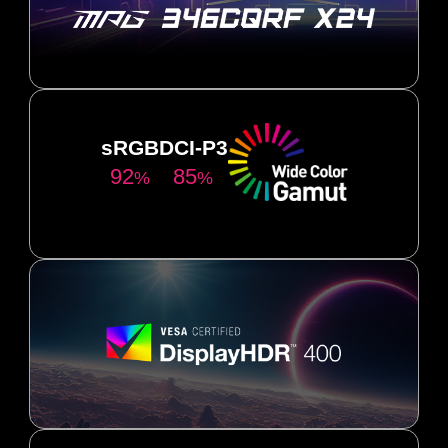
sRGB
DCI-P3
92
85
%
%