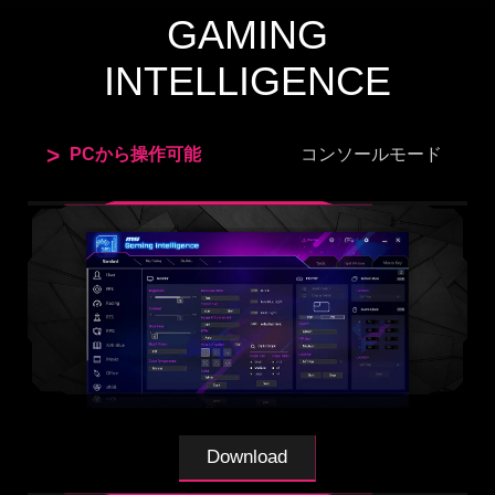
GAMING
INTELLIGENCE
PCから操作可能
コンソールモード
次世代家庭用ゲーム機対応
次世代家庭用ゲーム機との接続で、WQHD / 120Hz /
VRR / HDR表示や、OSDメニューからHDMI 2.1の設
定を「Console Mode」に変更することで、4K（ダ
ウンスキャン） / 120Hz / VRR / HDR表示にも対応
します。
Download