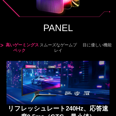
PANEL
高いゲーミングス
スムーズなゲームプ
目に優しい機能
ペック
レイ
Adaptive-Sync
アンチフリッカー、ブルーライトカ
リフレッシュレート240Hz、応答速
ット