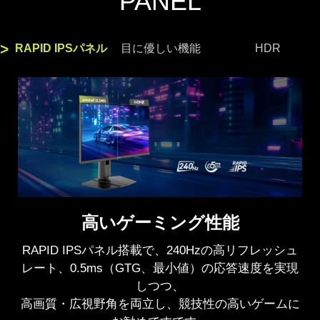
PANEL
RAPID IPSパネル
目に優しい機能
HDR
アンチフリッカー、ブルーライトカ
HDR表示対応
高いゲーミング性能
ット
もっとも明るい箇所と暗い箇所どちらの階調も
RAPID IPSパネル搭載で、240Hzの高リフレッシュ
画面のチラツキやブルーライト軽減するアンチフリ
犠牲にすることなくリアルな表現が可能で、
レート、0.5ms（GTG、最小値）の応答速度を実現
ッカー＆ブルーライトカット機能を備え、長時間の
メリハリのある映像でよりゲームプレイを楽し
しつつ、
ゲームプレイでも目の疲労を抑えます。
むことが出来ます。
高画質・広視野角を両立し、競技性の高いゲームに