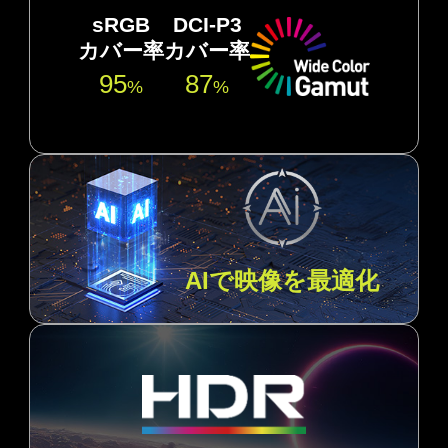
sRGB
DCI-P3
カバー率
カバー率
95
87
%
%
AIで映像を最適化