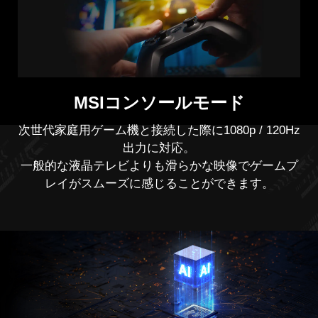
Adaptive-Sync対応のグラフィックスカードと組み合
MSIコンソールモード
わせて使用することによりゲームプレイのストレス
となるカクつきやティアリング現象を抑えた、
次世代家庭用ゲーム機と接続した際に1080p / 120Hz
流れるような滑らかな表示が可能で、長時間のゲー
出力に対応。
ムプレイにおいても心地よいゲーム環境を提供しま
一般的な液晶テレビよりも滑らかな映像でゲームプ
す。
レイがスムーズに感じることができます。