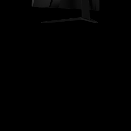
G27CQ4 E2
人間の視野に近い湾曲率1,500Rで画面全体を容易に
把握でき、高い没入感を実現
WQHD解像度に対応し、高精細な映像を表示可能