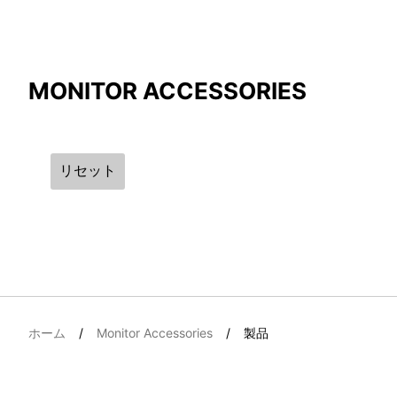
Compare Result
MONITOR ACCESSORIES
*
Differences are marked in red
リセット
{{feature}}
ホーム
Monitor Accessories
製品