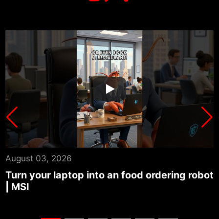
August 03, 2026
J
ot
Turn your laptop into an auto news
T
summary center | MSI
U
G