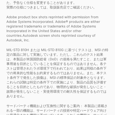
た、予告なく仕様を変更することがあります。
実際の仕様につきましては、取扱販売店でご確認ください。
Adobe product box shots reprinted with permission from
Adobe Systems Incorporated. Adobe® products are either
registered trademarks or trademarks of Adobe Systems
Incorporated in the United States and/or other
countries.Autodesk screen shots reprinted courtesy of
Autodesk, Inc.
MIL-STD 810H または MIL-STD 810G に基づくテストは、MSI の特
定の製品に対して実施しています。ただし、これらのテスト結果
は、本製品が米国国防総省（DoD）の規格を満たすこと、または軍
事用途を目的としていることを保証するものではありません。各テ
ストは管理されたラボ環境下で行われており、結果は同様の条件下
での将来的な性能をお約束するものではありません。また、本テス
ト条件下で発生した損傷は、MSI の標準保証の対象外となります。
これらの試験は特定の条件下での実施により、製品の品質を評価す
ることを目的としたものであり、物理的な破損が発生しないこと・
故障が発生しないこと・実使用環境での耐久性を保証するものでは
ありません。
サードパーティ機能および互換性に関するご案内： 本製品に搭載さ
れる一部の機能は、サードパーティの技術や特定ハードウェア向け