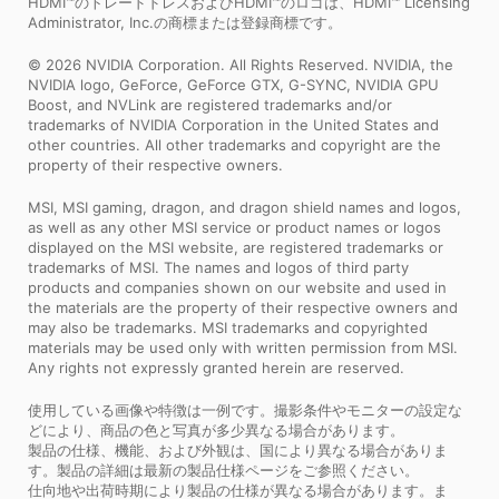
HDMI™のトレードドレスおよびHDMI™のロゴは、HDMI™ Licensing
Administrator, Inc.の商標または登録商標です。
© 2026 NVIDIA Corporation. All Rights Reserved. NVIDIA, the
NVIDIA logo, GeForce, GeForce GTX, G-SYNC, NVIDIA GPU
Boost, and NVLink are registered trademarks and/or
trademarks of NVIDIA Corporation in the United States and
other countries. All other trademarks and copyright are the
property of their respective owners.
MSI, MSI gaming, dragon, and dragon shield names and logos,
as well as any other MSI service or product names or logos
displayed on the MSI website, are registered trademarks or
trademarks of MSI. The names and logos of third party
products and companies shown on our website and used in
the materials are the property of their respective owners and
may also be trademarks. MSI trademarks and copyrighted
materials may be used only with written permission from MSI.
Any rights not expressly granted herein are reserved.
使用している画像や特徴は一例です。撮影条件やモニターの設定な
どにより、商品の色と写真が多少異なる場合があります。
製品の仕様、機能、および外観は、国により異なる場合がありま
す。製品の詳細は最新の製品仕様ページをご参照ください。
仕向地や出荷時期により製品の仕様が異なる場合があります。ま