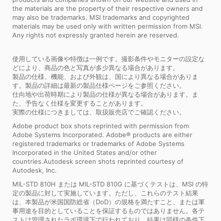
the materials are the property of their respective owners and
may also be trademarks. MSI trademarks and copyrighted
materials may be used only with written permission from MSI.
Any rights not expressly granted herein are reserved.
使用している画像や特徴は一例です。撮影条件やモニターの設定な
どにより、商品の色と写真が多少異なる場合があります。
製品の仕様、機能、および外観は、国により異なる場合がありま
す。製品の詳細は最新の製品仕様ページをご参照ください。
仕向地や出荷時期により製品の仕様が異なる場合があります。ま
た、予告なく仕様を変更することがあります。
実際の仕様につきましては、取扱販売店でご確認ください。
Adobe product box shots reprinted with permission from
Adobe Systems Incorporated. Adobe® products are either
registered trademarks or trademarks of Adobe Systems
Incorporated in the United States and/or other
countries.Autodesk screen shots reprinted courtesy of
Autodesk, Inc.
MIL-STD 810H または MIL-STD 810G に基づくテストは、MSI の特
定の製品に対して実施しています。ただし、これらのテスト結果
は、本製品が米国国防総省（DoD）の規格を満たすこと、または軍
事用途を目的としていることを保証するものではありません。各テ
ストは管理されたラボ環境下で行われており、結果は同様の条件下