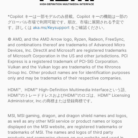
*Copilot キーは一部モデルのみ搭載。Copilot キーの機能は一部の
グローバル市場で利用可能です。順次、市場に展開される予定で
す。詳しくは
aka.ms/Keysupport
をご確認ください。
© AMD, and the AMD Arrow logo, Ryzen, Radeon, FreeSync,
and combinations thereof are trademarks of Advanced Micro
Devices, Inc. DirectX and Microsoft are registered trademarks
of Microsoft Corporation in the US and other jurisdictions. PCI
Express is a registered trademark of PCI-SIG Corporation.
Vulkan and the Vulkan logo are trademarks of the Khronos
Group Inc. Other product names are for identification purposes
only and may be trademarks of their respective companies.
HDMI™、HDMI™ High-Definition Multimedia Interfaceという語、
HDMI™のトレードドレスおよびHDMI™のロゴは、HDMI™ Licensing
Administrator, Inc.の商標または登録商標です。
MSI, MSI gaming, dragon, and dragon shield names and logos,
as well as any other MSI service or product names or logos
displayed on the MSI website, are registered trademarks or
trademarks of MSI. The names and logos of third party
products and companies shown on our website and used in