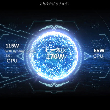
なる場合があります。
115W
トータル
55W
With Dynamic Boost
170W
CPU
2.0
GPU