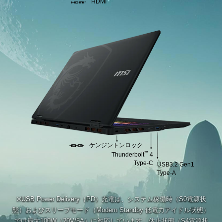
HDMI
ケンジントンロック
™
Thunderbolt
4
Type-C
USB3.2 Gen1
Type-A
※USB Power Delivery（PD）充電は、システム稼働時（S0電源状
態）およびスリープモード（Modern Standby 低電力アイドル状態）
では最大100W（20V/5A）に対応しています。休止状態（S4電源状