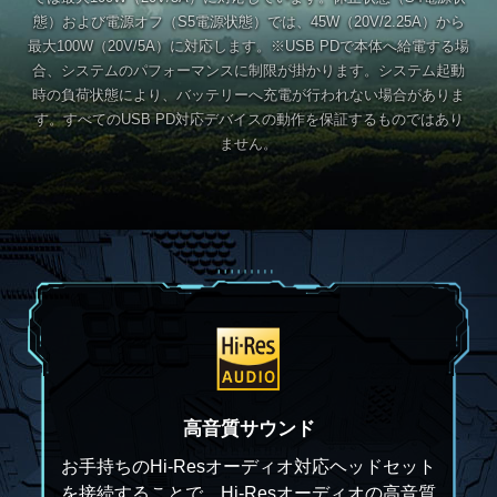
態）および電源オフ（S5電源状態）では、45W（20V/2.25A）から
最大100W（20V/5A）に対応します。※USB PDで本体へ給電する場
合、システムのパフォーマンスに制限が掛かります。システム起動
時の負荷状態により、バッテリーへ充電が行われない場合がありま
す。すべてのUSB PD対応デバイスの動作を保証するものではあり
ません。
高音質サウンド
お手持ちのHi-Resオーディオ対応ヘッドセット
を接続することで、Hi-Resオーディオの高音質