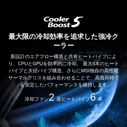
最大限の冷却効率を追求した強冷ク
ーラー
新設計のエアフロー構造と共有ヒートパイプによ
り、CPUとGPUを効率的に冷却。 最大6本のヒート
パイプと大径パイプ構造、さらにMSI独自の高性能
サーマルグリスを組み合わせることで、高負荷時で
も安定したパフォーマンスを維持します
2
6
冷却ファン
基
ヒートパイプ
本