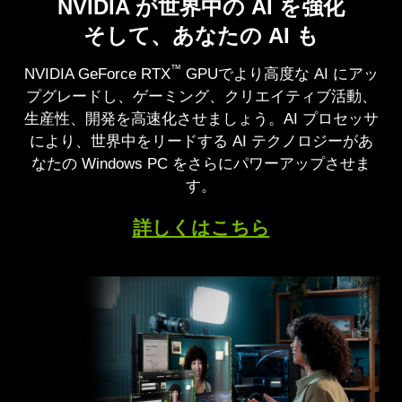
ニューラル レンダリング による
NVIDIA が世界中の AI を強化
最高のスピード。最高の品質。
パストレーシング
そして、あなたの AI も
AI が与えるそのパワー
圧倒的にリアル
™
NVIDIA GeForce RTX
GPUでより高度な AI にアッ
DLSS は AI を活用して性能を向上させ、遅延を削減
プグレードし、ゲーミング、クリエイティブ活動、
し、グラフィックスを強化するニューラルレンダリ
NVIDIA Blackwell アーキテクチャは、パストレーシ
生産性、開発を高速化させましょう。AI プロセッサ
ング技術です。最先端の技術である DLSS 4 は、
ングを活用したゲームのグラフィックスに革新をも
により、世界中をリードする AI テクノロジーがあ
™
GeForce RTX
50 シリーズ GPU と第 5 世代
たらします。第 4 世代 RT コアとニューラルレンダ
なたの Windows PC をさらにパワーアップさせま
Tensor コアにより、新しいマルチフレーム生成、強
リング技術を備えた第 5 世代 Tensor コアを採用し
す。
化されたレイ再構成と超解像度を実現します。
™
た GeForce RTX
50 シリーズにより、映画のよう
GeForce RTX が実現する DLSS はクラウド上の
なグラフィックスをかつてないほどのスピードで体
詳しくはこちら
NVIDIA AI スーパーコンピューターを活用してお
験できます。
り、ゲーミング性能を向上させるための最高のプレ
イ方法です。