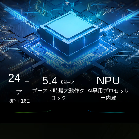
す。
24
5.4
NPU
コ
GHz
ブースト時最大動作ク
AI専用プロセッサ
ア
ロック
ー内蔵
8P＋16E