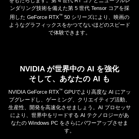
をもたらします。第 4 世代 RT コアとニューラルレ
ンダリング技術を備えた第 5 世代 Tensor コアを採
™
用した GeForce RTX
50 シリーズにより、映画の
ようなグラフィックスをかつてないほどのスピード
で体験できます。
NVIDIA DLSS 4
ニューラル レンダリング による
NVIDIA が世界中の AI を強化
最高のスピード。最高の品質。
パストレーシング
そして、あなたの AI も
AI が与えるそのパワー
圧倒的にリアル
™
NVIDIA GeForce RTX
GPUでより高度な AI にアッ
DLSS は AI を活用して性能を向上させ、遅延を削減
NVIDIA Blackwell アーキテクチャは、パストレーシ
プグレードし、ゲーミング、クリエイティブ活動、
し、グラフィックスを強化するニューラルレンダリ
ングを活用したゲームのグラフィックスに革新をも
生産性、開発を高速化させましょう。AI プロセッサ
ング技術です。最先端の技術である DLSS 4 は、
たらします。第 4 世代 RT コアとニューラルレンダ
により、世界中をリードする AI テクノロジーがあ
™
GeForce RTX
50 シリーズ GPU と第 5 世代
リング技術を備えた第 5 世代 Tensor コアを採用し
なたの Windows PC をさらにパワーアップさせま
Tensor コアにより、新しいマルチフレーム生成、強
す。
™
た GeForce RTX
50 シリーズにより、映画のよう
化されたレイ再構成と超解像度を実現します。