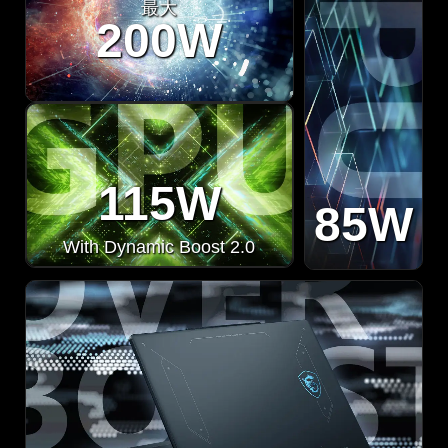
最大
200W
115W
85W
With Dynamic Boost 2.0