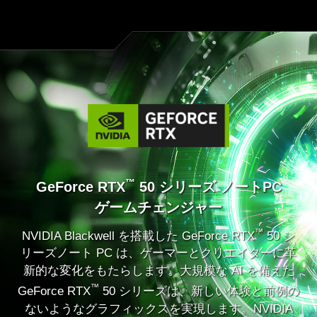
™
GeForce RTX
50 シリーズ ノートPC
ゲームチェンジャー
™
NVIDIA Blackwell を搭載した GeForce RTX
50 シ
リーズノート PC は、ゲーマーとクリエイターに革
新的な変化をもたらします。大規模な AI を備えた
™
GeForce RTX
50 シリーズは、新しい体験と前例の
ないようなグラフィックスを実現します。NVIDIA