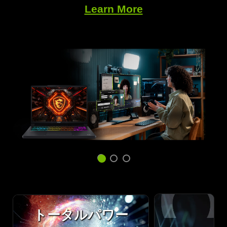
なグラフィックスをかつてないほどのスピードで体
GeForce RTX が実現する DLSS はクラウド上の
Learn More
験できます。
NVIDIA AI スーパーコンピューターを活用してお
り、ゲーミング性能を向上させるための最高のプレ
イ方法です。
トータルパワー