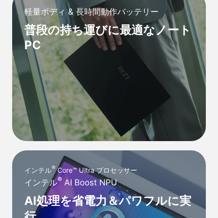
軽量ボディ & 長時間動作バッテリー
普段の持ち運びに最適なノート
PC
®
インテル
Core™ Ultra プロセッサー
®
インテル
AI Boost NPU
AI処理を省電力＆パワフルに実
行