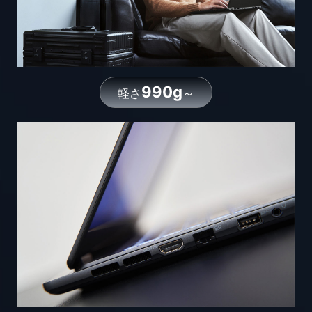
990g
軽さ
～