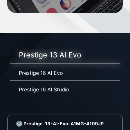
Prestige 13 AI Evo
Prestige 16 AI Evo
Prestige 16 AI Studio
Prestige-13-AI-Evo-A1MG-4109JP
P