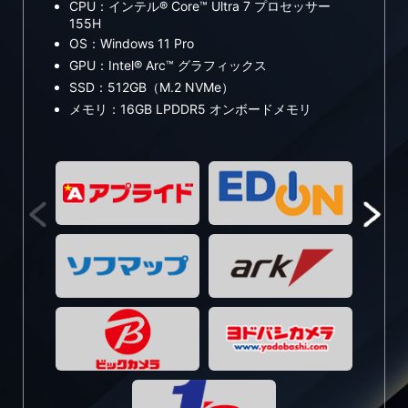
CPU：インテル® Core™ Ultra 7 プロセッサー
C
155H
1
OS：Windows 11 Pro
O
GPU：Intel® Arc™ グラフィックス
G
SSD：512GB（M.2 NVMe）
S
メモリ：16GB LPDDR5 オンボードメモリ
メ