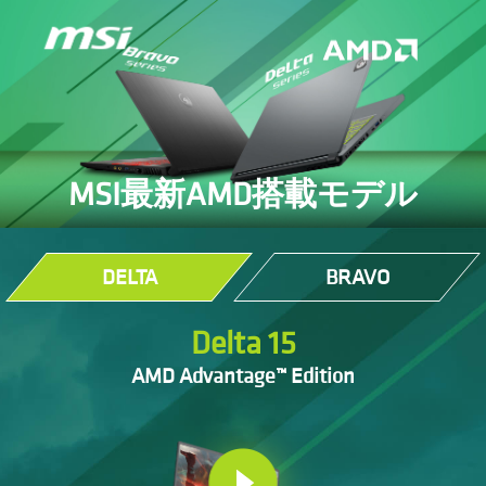
MSI最新AMD搭載モデル
DELTA
BRAVO
Delta 15
AMD Advantage™ Edition