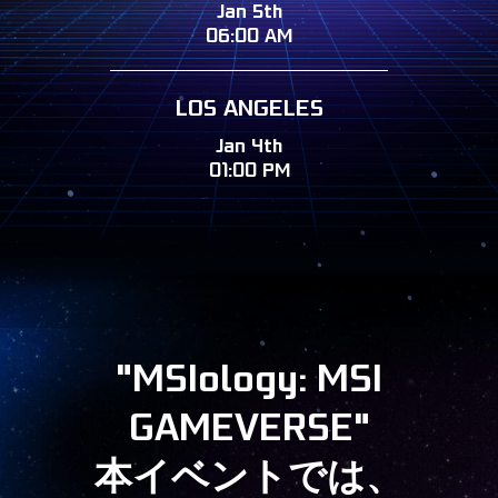
Jan 5th
06:00 AM
LOS ANGELES
Jan 4th
01:00 PM
"MSIology: MSI
GAMEVERSE"
本イベントでは、