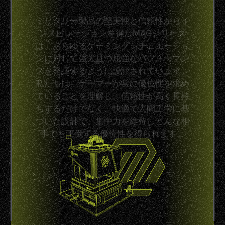
ミリタリー製品の堅実性と信頼性からイ
ンスピレーションを得たMAGシリーズ
は、あらゆるゲーミングシチュエーショ
ンに対して強大且つ屈強なパフォーマン
スを発揮するように設計されています。
私たちは、ゲーマーが常に優位性を求め
ていることを理解し、信頼性が高く長持
ちするだけでなく、快適で人間工学に基
づいた設計で、集中力を維持しどんな相
手でも圧倒する優位性を得られます。