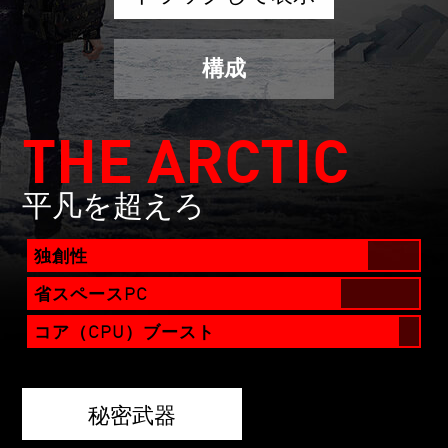
構成
THE ARCTIC
平凡を超えろ
独創性
省スペースPC
コア（CPU）ブースト
秘密武器