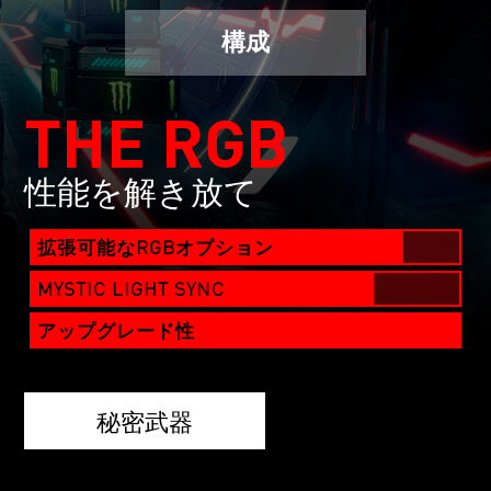
構成
THE RGB
性能を解き放て
拡張可能なRGBオプション
MYSTIC LIGHT SYNC
アップグレード性
秘密武器