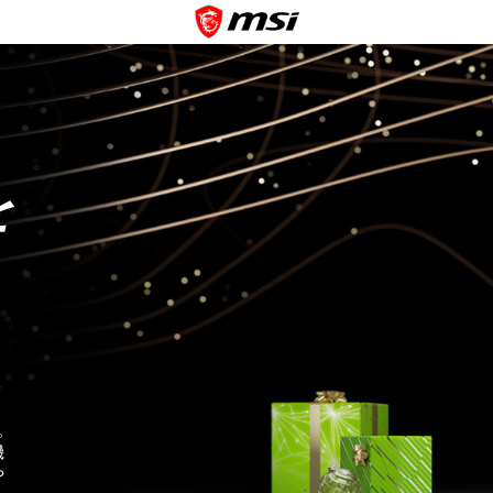
を
。
機
や