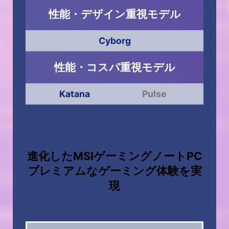
性能・デザイン重視モデル
Cyborg
Cyborg-15-A12VF-859JP
性能・コスパ重視モデル
Katana
Pulse
®
インテル
Core™ i7-12650H
JP
Katana-17-B12VFK-038JP
Windows 11 Home
（MSIはビジネスに Windows 11 Pro をお勧めし
（M
をお勧めし
ます）
®
インテル
Core™ i7-12650H
進化したMSIゲーミングノートPC
®
NVIDIA
GeForce RTX™ 4050 Laptop GPU搭載
NVI
Windows 11 Home
プレミアムなゲーミング体験を実
 GPU搭載
16GB（8GB ×2）DDR5
（MSIはビジネスに Windows 11 Pro をお勧めし
（M
現
512GB（M.2 NVMe）
をお勧めし
ます）
®
NVIDIA
GeForce RTX™ 4060 Laptop GPU搭載
NVI
 GPU搭載
16GB（8GB ×2）DDR5