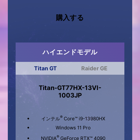
購入する
ハイエンドモデル
Titan GT
Raider GE
Titan-GT77HX-13VI-
1003JP
®
インテル
Core™ i9-13980HX
Windows 11 Pro
®
NVIDIA
GeForce RTX™ 4090