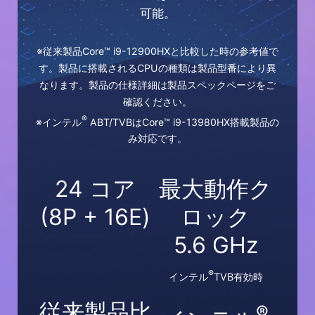
可能。
※従来製品Core™ i9-12900HXと比較した時の参考値で
す。製品に搭載されるCPUの種類は製品型番により異
なります。製品の仕様詳細は製品スペックページをご
確認ください。
®
※インテル
ABT/TVBはCore™ i9-13980HX搭載製品の
み対応です。
24 コア
最大動作ク
(8P + 16E)
ロック
5.6 GHz
®
インテル
TVB有効時
従来製品比
®