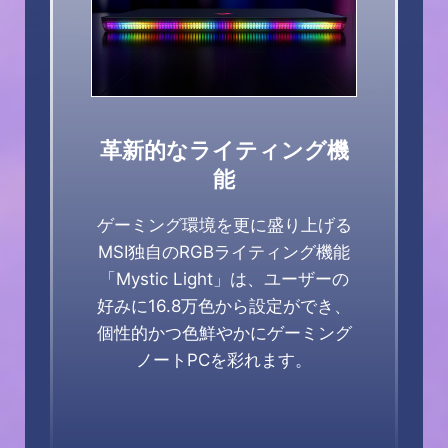
革新的なライティング機
能
ゲーミング環境を更に盛り上げる
MSI独自のRGBライティング機能
「Mystic Light」は、ユーザーの
好みに16.8万色から設定ができ、
個性的かつ色鮮やかにゲーミング
ノートPCを彩れます。