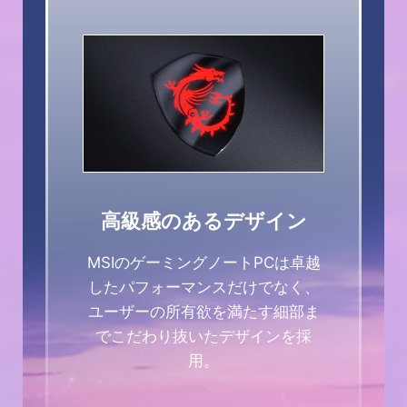
1TB（M.2 NVMe）
高級感のあるデザイン
MSIのゲーミングノートPCは卓越
したパフォーマンスだけでなく、
ユーザーの所有欲を満たす細部ま
でこだわり抜いたデザインを採
用。