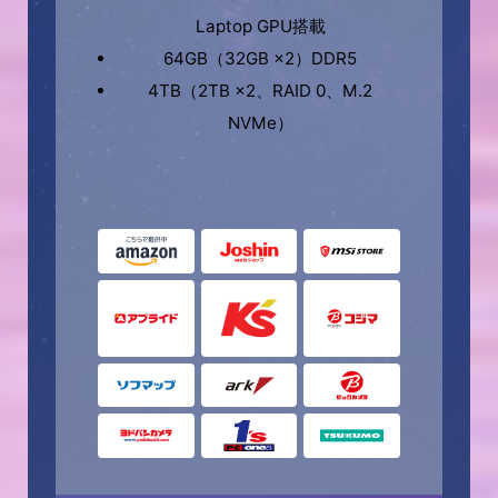
Laptop GPU搭載
64GB（32GB ×2）DDR5
4TB（2TB ×2、RAID 0、M.2
NVMe）