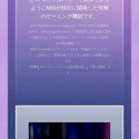
ようにMSIが独自に開発した究極
のゲーミング機能です。
*MSI OverBoost technologyとは：CPUとGPUに高負荷が
かかり、GPUのDynamic Boost 2.0有効時にCPUを最大75W
で動作することで全体的なパフォーマンスを向上させる
MSI独自機能です。
*MSI Centerのユーザーシナリオを「究極のパフォーマン
ス」に設定の上、専用のACアダプタに接続する必要があり
ます。
*消費電力やパフォーマンスは使用状況により常に変動しま
す。