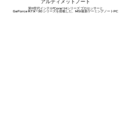
アルティメットノート
第11世代インテル
Core
Hシリーズ プロセッサーと
®
™
GeForce RTX
30 シリーズを搭載した、MSI最新ゲーミングノートPC
™