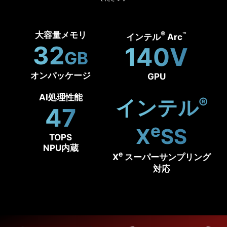
®
大容量メモリ
™
インテル
Arc
32
140V
GB
オンパッケージ
GPU
AI処理性能
®
インテル
47
e
X
SS
TOPS
NPU内蔵
e
X
スーパーサンプリング
対応