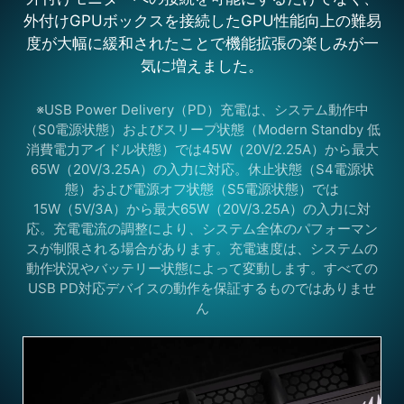
外付けGPUボックスを接続したGPU性能向上の難易
度が大幅に緩和されたことで機能拡張の楽しみが一
気に増えました。
※USB Power Delivery（PD）充電は、システム動作中
（S0電源状態）およびスリープ状態（Modern Standby 低
消費電力アイドル状態）では45W（20V/2.25A）から最大
65W（20V/3.25A）の入力に対応。休止状態（S4電源状
態）および電源オフ状態（S5電源状態）では
15W（5V/3A）から最大65W（20V/3.25A）の入力に対
応。充電電流の調整により、システム全体のパフォーマン
スが制限される場合があります。充電速度は、システムの
動作状況やバッテリー状態によって変動します。すべての
USB PD対応デバイスの動作を保証するものではありませ
ん