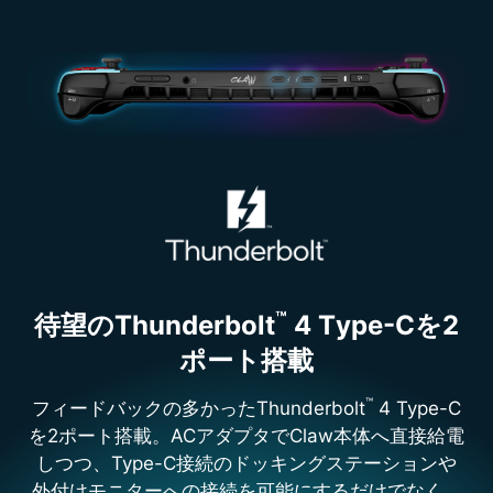
™
待望のT
hunderbolt
4 T
ype
-Cを2
ポート搭載
™
フィードバックの多かったThunderbolt
4 Type-C
を2ポート搭載。ACアダプタでClaw本体へ直接給電
しつつ、Type-C接続のドッキングステーションや
外付けモニターへの接続を可能にするだけでなく、