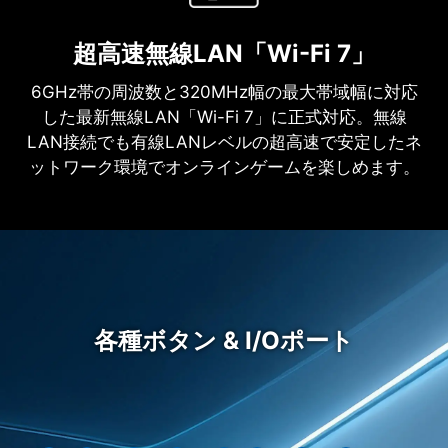
超高速無線LAN「W
i
-F
i
7」
6GHz帯の周波数と320MHz幅の最大帯域幅に対応
した最新無線LAN「Wi-Fi 7」に正式対応。無線
LAN接続でも有線LANレベルの超高速で安定したネ
ットワーク環境でオンラインゲームを楽しめます。
各種ボタン & I/Oポート