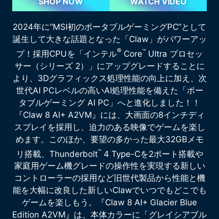
SHOP NOW
WATCH VIDEO
2024年に”MSI初のポータブルゲーミングPC”として
誕生して大きな話題となった「Claw」がパワーアッ
®
™
プ！採用CPUを「インテル
Core
Ultra プロセッ
サー（シリーズ 2）」にアップグレードすることに
より、3Dグラフィックス処理性能の向上に加え、次
世代AI PCレベルの高いAI処理性能を備えた「ポー
タブルゲーミング AI PC」へと進化しました！！
『Claw 8 AI+ A2VM』には、大画面の8インチディ
スプレイを採用し、迫力のある映像でゲームを楽し
めます。このほか、要望の多かった最大32GBメモ
™
リ搭載、Thunderbolt
4 Type-Cを2ポート搭載や
家庭用ゲーム機グレードの操作性を実現する新しい
コントローラーの採用など旧世代製品から性能と機
能を大幅に改良した新しいClawでいつでもどこでも
ゲームを楽しもう。『Claw 8 AI+ Glacier Blue
Edition A2VM』は、本体カラーに「グレイシアブル