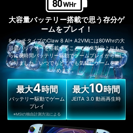
大容量バッテリー搭載で思う存分ゲ
ームをプレイ！
8インチタイプのClaw 8 AI+ A2VMには80Whrの大
容量バッテリーを搭載することで従来製品よりもさ
らに長時間バッテリー駆動でゲームプレイが可能に
なりました。いつでもどこでも気軽にゲームを楽し
めます。
4
10
最大
時間
最大
時間
バッテリー駆動でゲーム
JEITA 3.0 動画再生時
プレイ
※MSIの独自計測方法による