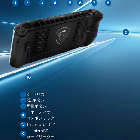
RT トリガー
RB ボタン
音量ボタン
オーディオ
コンボジャック
™
Thunderbolt
4
microSD
カードリーダー