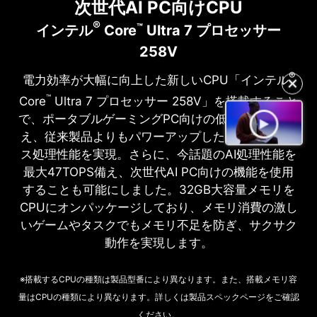
次世代AI PC向けCPU
®
™
インテル
C
ore
U
ltra
7 プロセッサー
258V
®
電力効率が大幅に向上した新しいCPU「インテル
✕
™
Core
Ultra 7 プロセッサー 258V」を搭載すること
で、ポータブルゲーミングPC向けの低消費電力に加
え、従来製品よりもパワーアップしたグラフィック
ス処理性能を実現。さらに、今話題のAI処理性能を
最大47TOPS備え、次世代AI PC向けの機能を使用
することも可能にしました。32GB大容量メモリを
CPUにオンパッケージしており、メモリ消費の激し
いゲームやタスクでもメモリ不足を防ぎ、サクサク
動作を実現します。
※搭載するCPUの種類は製品型番により異なります。また、搭載メモリ容
量はCPUの種類により異なります。詳しくは製品スペックページをご確認
ください。