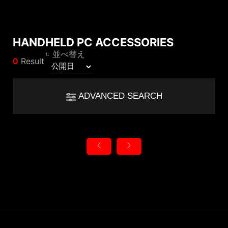
HANDHELD PC ACCESSORIES
Compare Result
並べ替え
*
Differences are marked in red
0
Result
Filter
前のページに
Filter
戻る
ADVANCED SEARCH
{{feature}}
Clear All
リセット
{{thistitle1[key] || title[key]}}
{{item}}
カテゴリ