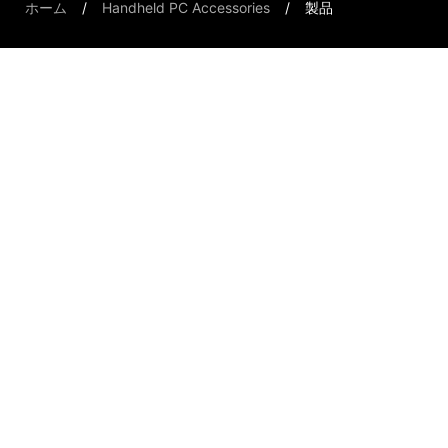
ホーム
Handheld PC Accessories
製品
Handheld PCs