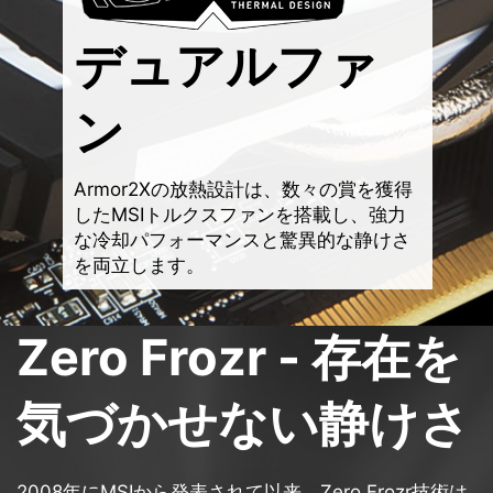
デュアルファ
ン
Armor2Xの放熱設計は、数々の賞を獲得
したMSIトルクスファンを搭載し、強力
な冷却パフォーマンスと驚異的な静けさ
を両立します。
Zero Frozr - 存在を
気づかせない静けさ
2008年にMSIから発表されて以来、Zero Frozr技術は