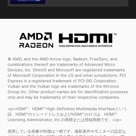
© AMD, and the AMD Arrow logo, Radeon, FreeSync, and
combinations thereof are trademarks of Advanced Micro
Devices, Inc. DirectX and Microsoft are registered trademarks
of Microsoft Corporation in the US and other jurisdictions. PCI
Express is a registered trademark of PCI-SIG Corporation.
Vulkan and the Vulkan logo are trademarks of the Khronos
Group Inc. Other product names are for identification purposes
only and may be trademarks of their respective companies.
<p>HDMI™、HDMI™ High-Definition Multimedia Interfaceという
語、HDMI™のトレードドレスおよびHDMI™のロゴは、HDMI™
Licensing Administrator, Inc.の商標または登録商標です。</p>
使用している画像や特徴は一例です。撮影条件やモニターの設定な