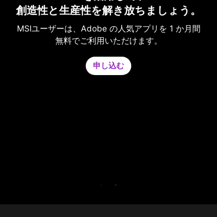
創造性と生産性を解き放ちましょう。
MSIユーザーは、Adobe の人気アプリを 1 か月間
を保
ゲ
無料でご利用いただけます。
マン
G
申し込む
の
を
さ
す。
せ
 の
G
。