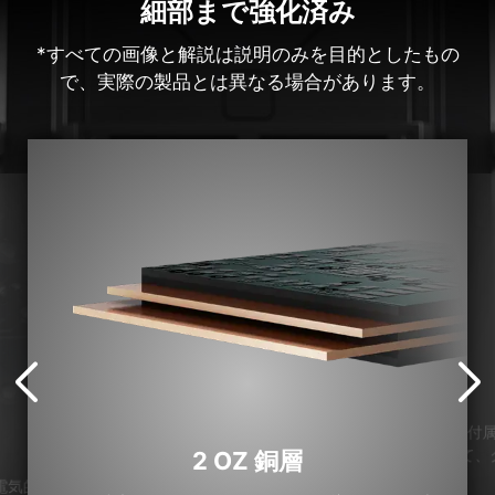
細部まで強化済み
*すべての画像と解説は説明のみを目的としたもの
で、実際の製品とは異なる場合があります。
付属
て、
2 OZ 銅層
電気的