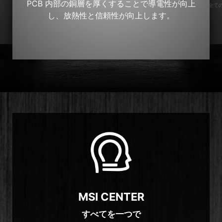
PCB 内部の銅層を厚くすることで導電性が向上
*全て
し、放熱性と信頼性が向上します。
MSI CENTER
すべてを一つで